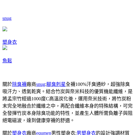
snug
塑身衣
魚鬆
關於
除臭襪
廠商
snug
:
腳臭剋星
全襪100%汗臭通紗，超強除臭
吸汗力、透氣乾爽。結合竹炭與奈米科技的優質機能纖維，是
將孟宗竹經過1000度C高溫炭化後，運用奈米技術，將竹炭粉
末完全地融合於纖維之中，再配合纖維本身的特殊結構，可完
全發揮竹炭本身除臭功能的特性，並產生人體所需負離子與阻
絕電磁波，達到健康穿襪的舒適。
關於
塑身衣
廠商
equmen
男性塑身衣:
男塑身衣
的設計強調材質