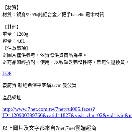
【材質】
材質：鍋身99.5%純鋁合金／把手bakelite電木材質
【其他】
重量：1200g
容量：4.8L
【注意事項】
※圖片僅供參考，依實際供貨商品為準。
※商品如經拆封、使用，以致缺乏完整性時，恕無法退換貨。
TOP
義廚寶-新絕色深平底鍋32cm 曼波舞
產品網址
http://www.7net.com.tw/7net/rui005.faces?
ID=120900399766&catid=1827
&visit_chn=02&vid=ivip&m
以上圖片及文字都來自7net,7net雲端超商