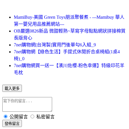
MamiBuy-美國 Green Toys朋派聚餐煮 - ---Mamibuy 華人
第一嬰兒用品推薦網站---
OB嚴選0826新品 微甜輕熟~草寫字母點點網狀拼接棉質
長版背心
7net購物網[台灣製]實用門後單勾6入組_9
7net購物網【綠色生活】手提式休閒折合桌椅組(1桌4
椅)_0
7net購物網買一送一【濱川佐櫻-粉色幸運】特級印花羊
毛枕
載入更多
公開留言
私密留言
發佈留言