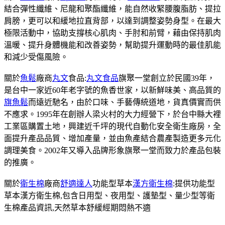
結合彈性纖維、尼龍和聚酯纖維，能自然收緊腰腹脂肪、提拉
肩膀，更可以和緩地拉直背部，以達到調整姿勢身型。在最大
極限活動中，協助支撐核心肌肉、手肘和前臂，藉由保持肌肉
溫暖、提升身體機能和改善姿勢，幫助提升運動時的最佳肌能
和減少受傷風險。
關於
魚鬆
廠商
丸文
食品:
丸文食品
旗聚一堂創立於民國39年，
是台中一家近60年老字號的魚香世家，以新鮮味美、高品質的
旗魚鬆
而遠近馳名，由於口味、手藝傳統道地，貨真價實而供
不應求。1995年在創辦人梁火村的大力經營下，於台中縣大裡
工業區購置土地，興建近千坪的現代自動化安全衛生廠房，全
面提升產品品質、增加產量，並由魚產結合農產製造更多元化
調理美食。2002年又導入品牌形象旗聚一堂而致力於產品包裝
的推廣。
關於
衛生棉
廠商
舒適達人
功能型草本
漢方衛生棉
:提供功能型
草本漢方衛生棉,包含日用型、夜用型、護墊型、量少型等衛
生棉產品資訊,天然草本舒緩經期悶熱不適