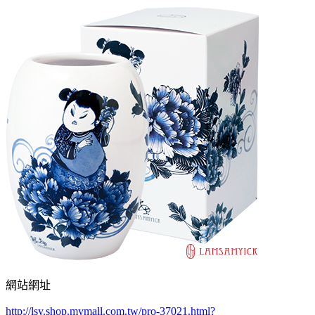
網站網址
http://lsy.shop.mymall.com.tw/pro-37021.html?