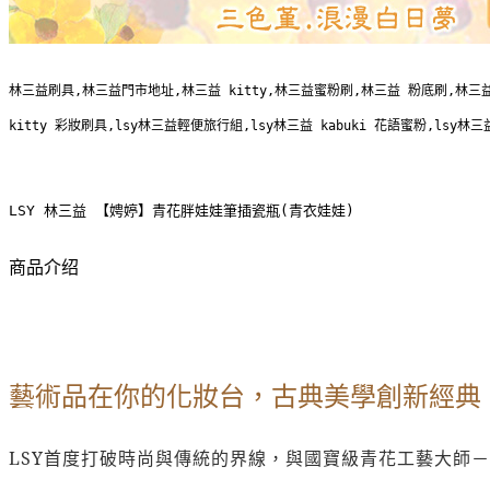
林三益刷具,林三益門市地址,林三益 kitty,林三益蜜粉刷,林三益 粉底刷,林三益 腮紅刷
kitty 彩妝刷具,lsy林三益輕便旅行組,lsy林三益 kabuki 花語蜜粉,lsy
LSY 林三益 【娉婷】青花胖娃娃筆插瓷瓶(青衣娃娃)
商品介绍
藝術品在你的化妝台，古典美學創新經典
LSY
首度打破時尚與傳統的界線，與國寶級青花工藝大師－