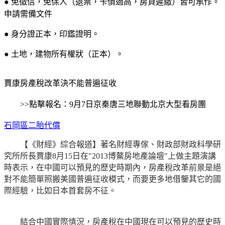
● 免徵信，免保人（退票，卡債過高，房貸遲繳）皆可承作。
申請需備文件
● 身分證正本，印鑑證明。
● 土地，建物所有權狀（正本）。
賈康房產稅改革決不能普遍征收
>>點擊報名：9月7日京秦唐三地聯動北京大型看房團
石岡區二胎代償
【《財經》綜合報道】著名財經專傢、財政部財政科學研
究所所長賈康8月15日在"2013博鰲房地產論壇"上做主題演講
時表示，在中國可以預見的歷史時期內，房產稅改革前景是絕
對不能簡單照搬美國普遍征收模式，而要更多地借鑒其它的國
際經驗，比如日本首套房不征。
結合中國實際情況，房產稅在中國現在可以預見的歷史時